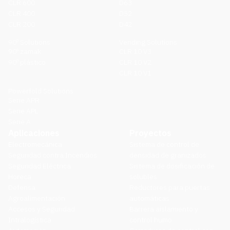
CLR 600
D63
CLR 400
D52
CLR 200
D42
90º Solutions
Vending Solutions
90º zamak
CLR 10 V3
90º plástico
CLR 10 V2
CLR 10 V1
Powerfold Solutions
Serie APR
Serie APL
Serie A
Aplicaciones
Proyectos
Electromecánica
Sistema de control de
Seguridad contra Incendios
densidad de granizados
Seguridad Eléctrica
Sistema de dosificación de
Horeca
solubles
Defensa
Reductores para puertas
Agroalimentación
automáticas
Accesos y Seguridad
Barrera aislamiento y
Intralogística
control humo