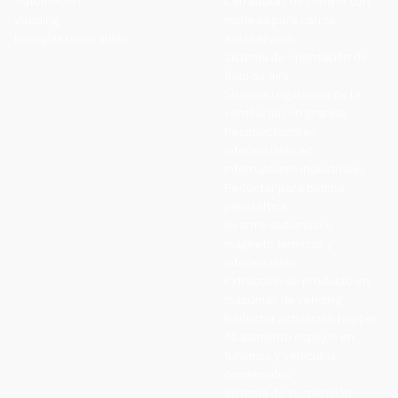
Automoción
Cerraduras de control con
Vending
moneda para carros
Energías renovables
autoservicio
Sistema de orientación de
flujo de aire
Sistema regulación de la
ventilación en granjas
Reconectadores
diferenciales en
interruptores industriales
Reductor para bomba
peristáltica
Rearme automático
magneto térmicos y
diferenciales
Extracción de producto en
máquinas de vending
Reductor activación hopper
Abatimiento espejos en
turismos y vehículos
comerciales
Sistema de suspensión