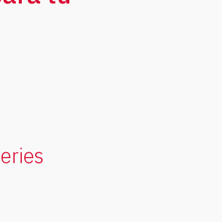
eries
Barrera aislamiento y
control humo