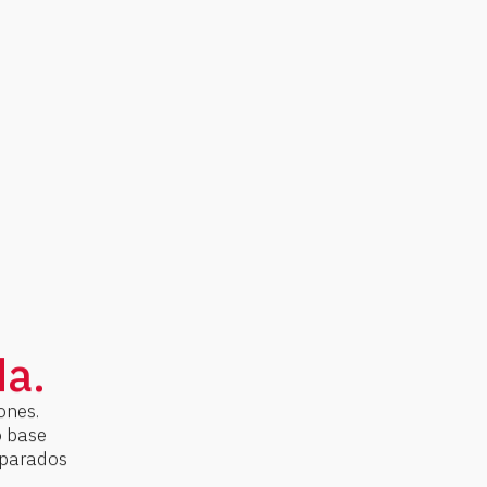
da.
ones.
o base
eparados