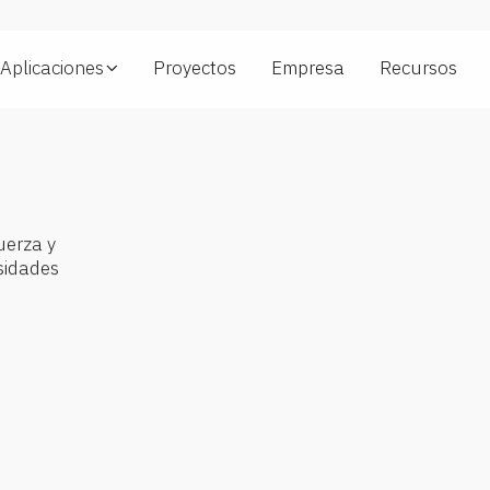
Aplicaciones
Proyectos
Empresa
Recursos
Reducción (Gear
Ratio)
250 - 24642
Tipo motor
AC, DC, brushless
uerza y
y steppers
sidades