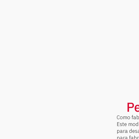
Pe
Como fabr
Este mode
para des
para fabr