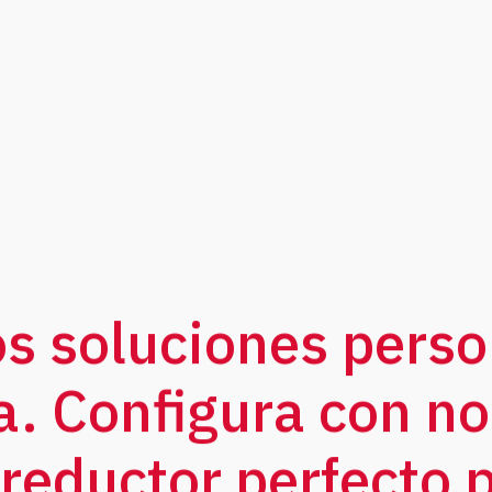
0:1 - 2000:1 - 4846:1 - 7788:1 - 24642:1
Fabricamos tu solución
s soluciones perso
. Configura con no
reductor perfecto p