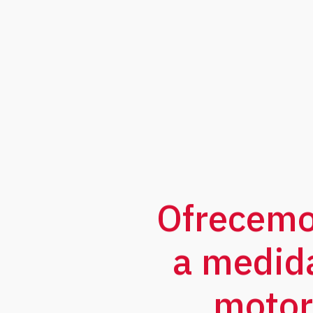
250:1 - 401,8:1 - 500:1 - 100
Ofrecemo
a medida
motor