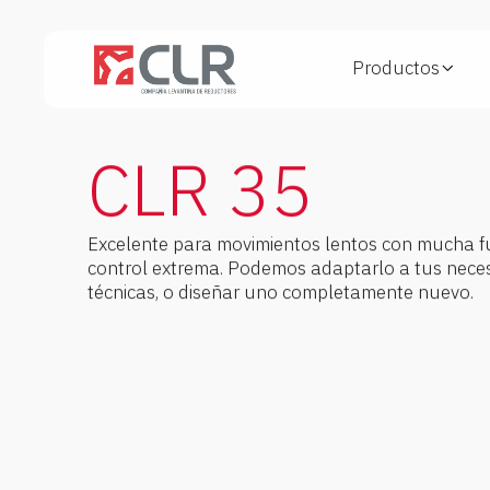
Productos
Velocidad (rpm)
Torque Máximo (Nm)
0,3 - 27,8
3,5
CLR 35
Carga axial (N)
Carga radial
80
130 N a 10mm de
Excelente para movimientos lentos con mucha f
la brida
control extrema. Podemos adaptarlo a tus nece
técnicas, o diseñar uno completamente nuevo.