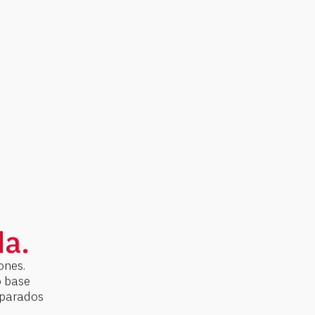
da.
ones.
o base
eparados