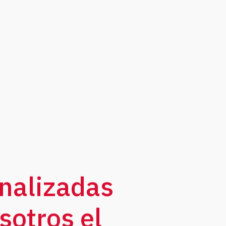
 - 78:1
nalizadas
sotros el