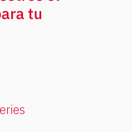
ara tu
eries