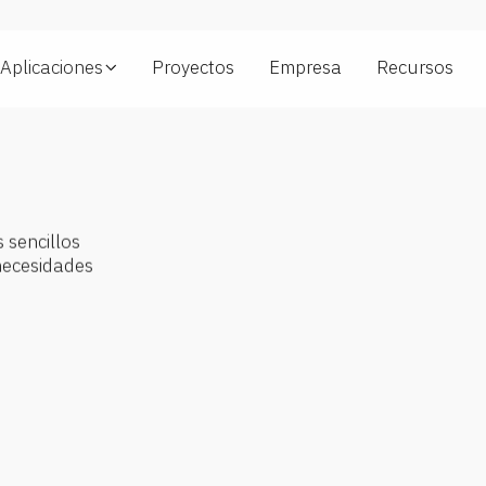
Aplicaciones
Proyectos
Empresa
Recursos
Reducción (Gear
Ratio)
10 - 500
Tipo motor
AC, DC, brushless
 sencillos
y steppers
necesidades