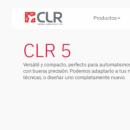
Productos
Velocidad (rpm)
Torque Máximo (Nm)
7 - 340
0,50
CLR 5
Carga axial (N)
Carga radial
20
10 N a 5mm de la
Versátil y compacto, perfecto para automatismos
brida
con buena precisión. Podemos adaptarlo a tus 
técnicas, o diseñar uno completamente nuevo.