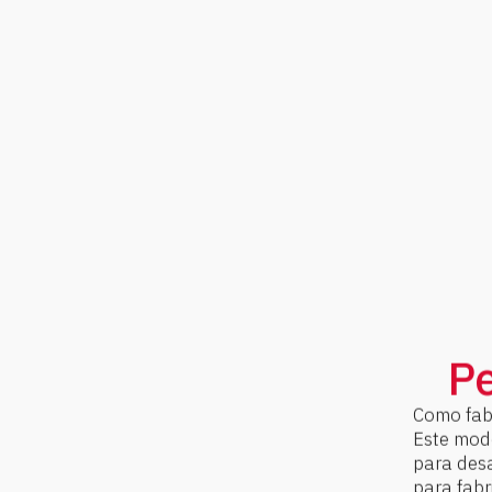
Pe
Como fabr
Este mode
para des
para fabr