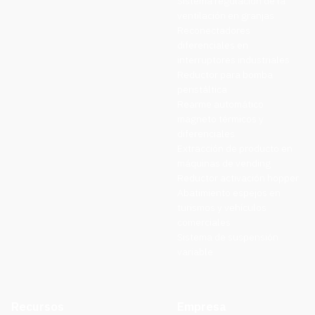
Sistema regulación de la
ventilación en granjas
Reconectadores
diferenciales en
interruptores industriales
Reductor para bomba
peristáltica
Rearme automático
magneto térmicos y
diferenciales
Extracción de producto en
máquinas de vending
Reductor activación hopper
Abatimiento espejos en
turismos y vehículos
comerciales
Sistema de suspensión
variable
Recursos
Empresa