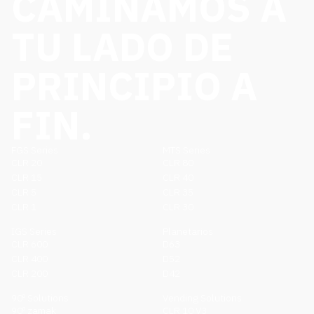
CAMINAMOS A
TU LADO DE
PRINCIPIO A
FIN.
FGS Series
MTS Series
CLR 20
CLR 80
CLR 15
CLR 40
CLR 5
CLR 35
CLR 1
CLR 30
IGS Series
Planetarios
CLR 600
D63
CLR 400
D52
CLR 200
D42
90º Solutions
Vending Solutions
90º zamak
CLR 10 V3