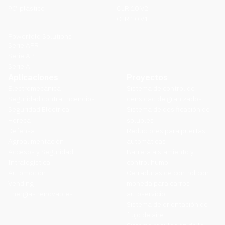
90º plástico
CLR 10 V2
CLR 10 V1
Powerfold Solutions
Serie APR
Serie APL
Serie A
Aplicaciones
Proyectos
Electromecánica
Sistema de control de
Seguridad contra Incendios
densidad de granizados
Seguridad Eléctrica
Sistema de dosificación de
Horeca
solubles
Defensa
Reductores para puertas
Agroalimentación
automáticas
Accesos y Seguridad
Barrera aislamiento y
Intralogística
control humo
Automoción
Cerraduras de control con
Vending
moneda para carros
Energías renovables
autoservicio
Sistema de orientación de
flujo de aire