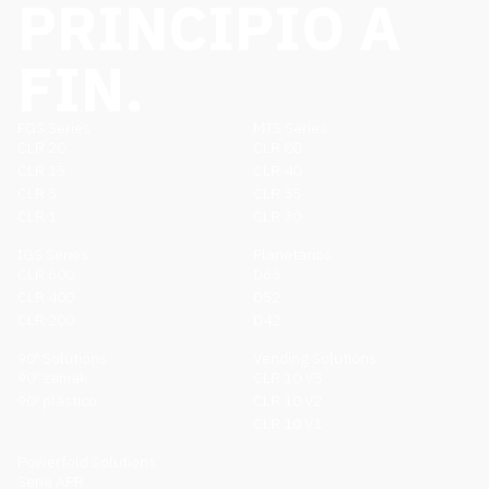
PRINCIPIO A
FIN.
FGS Series
MTS Series
CLR 20
CLR 80
CLR 15
CLR 40
CLR 5
CLR 35
CLR 1
CLR 30
IGS Series
Planetarios
CLR 600
D63
CLR 400
D52
CLR 200
D42
90º Solutions
Vending Solutions
90º zamak
CLR 10 V3
90º plástico
CLR 10 V2
CLR 10 V1
Powerfold Solutions
Serie APR