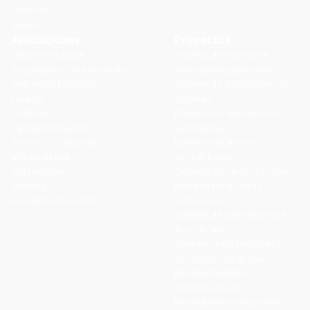
Serie APL
Serie A
Aplicaciones
Proyectos
Electromecánica
Sistema de control de
Seguridad contra Incendios
densidad de granizados
Seguridad Eléctrica
Sistema de dosificación de
Horeca
solubles
Defensa
Reductores para puertas
Agroalimentación
automáticas
Accesos y Seguridad
Barrera aislamiento y
Intralogística
control humo
Automoción
Cerraduras de control con
Vending
moneda para carros
Energías renovables
autoservicio
Sistema de orientación de
flujo de aire
Sistema regulación de la
ventilación en granjas
Reconectadores
diferenciales en
interruptores industriales