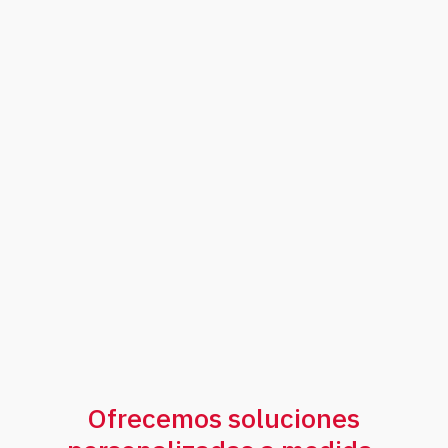
Baja holgura (
Low backlash
):
Materiales de alto rendimiento:
Integración mecatrónica:
Plug &
Play
Ofrecemos soluciones