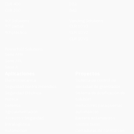
CLR 400
D52
CLR 200
D42
90º Solutions
Vending Solutions
90º zamak
CLR 10 V3
90º plástico
CLR 10 V2
CLR 10 V1
Powerfold Solutions
Serie APR
Serie APL
Serie A
Aplicaciones
Proyectos
Electromecánica
Sistema de control de
Seguridad contra Incendios
densidad de granizados
Seguridad Eléctrica
Sistema de dosificación de
Horeca
solubles
Defensa
Reductores para puertas
Agroalimentación
automáticas
Accesos y Seguridad
Barrera aislamiento y
Intralogística
control humo
Automoción
Cerraduras de control con