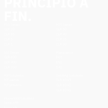
PRINCIPIO A
FIN.
FGS Series
MTS Series
CLR 20
CLR 80
CLR 15
CLR 40
CLR 5
CLR 35
CLR 1
CLR 30
IGS Series
Planetarios
CLR 600
D63
CLR 400
D52
CLR 200
D42
90º Solutions
Vending Solutions
90º zamak
CLR 10 V3
90º plástico
CLR 10 V2
CLR 10 V1
Powerfold Solutions
Serie APR
Serie APL