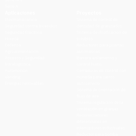
Serie A
Aplicaciones
Proyectos
Electromecánica
Sistema de control de
Seguridad contra Incendios
densidad de granizados
Seguridad Eléctrica
Sistema de dosificación de
Horeca
solubles
Defensa
Reductores para puertas
Agroalimentación
automáticas
Accesos y Seguridad
Barrera aislamiento y
Intralogística
control humo
Automoción
Cerraduras de control con
Vending
moneda para carros
Energías renovables
autoservicio
Sistema de orientación de
flujo de aire
Sistema regulación de la
ventilación en granjas
Reconectadores
diferenciales en
interruptores industriales
Reductor para bomba