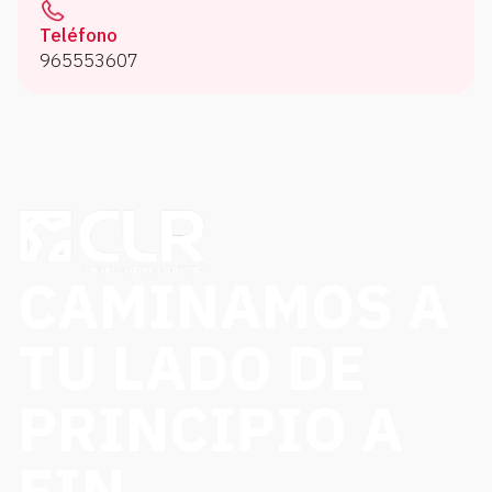
Teléfono
965553607
CAMINAMOS A
TU LADO DE
PRINCIPIO A
FIN.