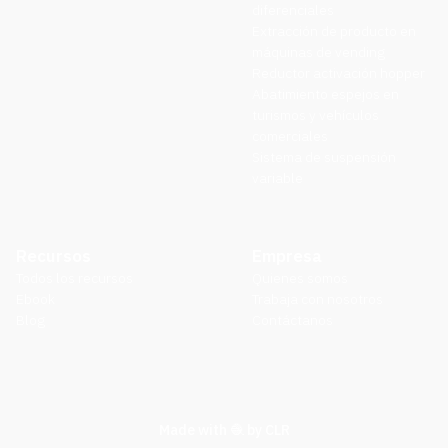
diferenciales
Extracción de producto en
máquinas de vending
Reductor activación hopper
Abatimiento espejos en
turismos y vehículos
comerciales
Sistema de suspensión
variable
Recursos
Empresa
Todos los recursos
Quienes somos
Ebook
Trabaja con nosotros
Blog
Contáctanos
🧶
Made with
by
CLR