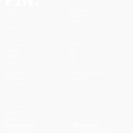
FGS Series
MTS Series
CLR 20
CLR 80
CLR 15
CLR 40
CLR 5
CLR 35
CLR 1
CLR 30
IGS Series
Planetarios
CLR 600
D63
CLR 400
D52
CLR 200
D42
90º Solutions
Vending Solutions
90º zamak
CLR 10 V3
90º plástico
CLR 10 V2
CLR 10 V1
Powerfold Solutions
Serie APR
Serie APL
Serie A
Aplicaciones
Proyectos
Electromecánica
Sistema de control de