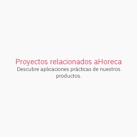
eficiente.
V
e
r
p
r
o
d
u
c
t
o
s
Proyectos relacionados a
Horeca
Descubre aplicaciones prácticas de nuestros
productos.