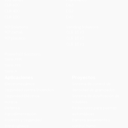
CLR 600
D63
CLR 400
D52
CLR 200
D42
90º Solutions
Vending Solutions
90º zamak
CLR 10 V3
90º plástico
CLR 10 V2
CLR 10 V1
Powerfold Solutions
Serie APR
Serie APL
Serie A
Aplicaciones
Proyectos
Electromecánica
Sistema de control de
Seguridad contra Incendios
densidad de granizados
Seguridad Eléctrica
Sistema de dosificación de
Horeca
solubles
Defensa
Reductores para puertas
Agroalimentación
automáticas
Accesos y Seguridad
Barrera aislamiento y
Intralogística
control humo